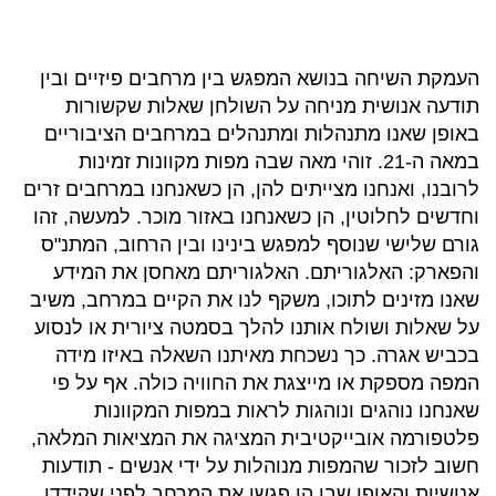
העמקת השיחה בנושא המפגש בין מרחבים פיזיים ובין
תודעה אנושית מניחה על השולחן שאלות שקשורות
באופן שאנו מתנהלות ומתנהלים במרחבים הציבוריים
במאה ה-21. זוהי מאה שבה מפות מקוונות זמינות
לרובנו, ואנחנו מצייתים להן, הן כשאנחנו במרחבים זרים
וחדשים לחלוטין, הן כשאנחנו באזור מוכר. למעשה, זהו
גורם שלישי שנוסף למפגש בינינו ובין הרחוב, המתנ"ס
והפארק: האלגוריתם. האלגוריתם מאחסן את המידע
שאנו מזינים לתוכו, משקף לנו את הקיים במרחב, משיב
על שאלות ושולח אותנו להלך בסמטה ציורית או לנסוע
בכביש אגרה. כך נשכחת מאיתנו השאלה באיזו מידה
המפה מספקת או מייצגת את החוויה כולה. אף על פי
שאנחנו נוהגים ונוהגות לראות במפות המקוונות
פלטפורמה אובייקטיבית המציגה את המציאות המלאה,
חשוב לזכור שהמפות מנוהלות על ידי אנשים - תודעות
אנושיות והאופן שבו הן פגשו את המרחב לפני שקידדו