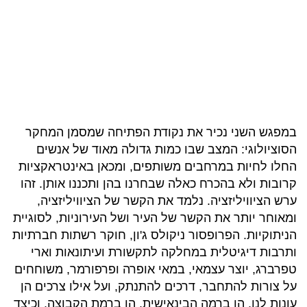
במפגש השני נכיר את נקודת הפתיחה שמסמן המחקר
הסוציולוגי: המצב שבו כמות גדולה מאוד של אנשים
החלו לחיות במרחבים משותפים, ומכאן באינטראקציות
קרובות ולא בהכרח כאלה שבחרנו בהן ותכננו אותן. זהו
ערש הציוויליזציה. נלמד את הקשר של הציוויליזציה,
ומאוחר יותר את הקשר של העיר ושל העירוניות, לסוגיית
הניתוקיות. הפרופסור ניקולס ג'ון, חוקר רשתות חברתיות
ותרבות דיגיטלית במחלקה לתקשורת ועיתונאות וארי
טפרברג, יוצר עצמאי, במאי אופרה ופרפורמר, משוחחים
על צורות להתחבר, דרכים להתנתק, ועל אילו צרכים הן
עונות לנו, הן ברמה הבינאישית, הן ברמת הקבוצה, וכיצד