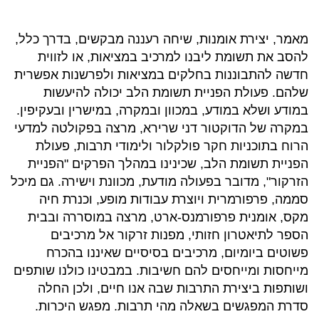
מאמר, יצירת אומנות, שיחה רעננה מבקשים, בדרך כלל,
להסב את תשומת ליבנו למרכיב במציאות, או לזווית
חדשה להתבוננות בחלקים במציאות ולפרשנות אפשרית
שלהם. פעולת הפניית תשומת הלב יכולה להיעשות
במודע ושלא במודע, במכוון ובמקרה, במישרין ובעקיפין.
במקרה של הדוקטור דני שרירא, מרצה בפקולטה למדעי
הרוח בתוכניות חקר פולקלור ולימודי תרבות, פעולת
הפניית תשומת הלב, שכינינו במהלך הפרקים "הפניית
הזרקור", מדובר בפעולה מודעת, מכוונת וישירה. גם מיכל
סממה, פרפורמרית ויוצרת עבודות מופע, וכנרת חיה
מקס, אומנית פרפורמנס-ארט, מרצה במוסררה ובבית
הספר לתיאטרון חזותי, מפנות זרקור אל מרכיבים
פשוטים ביומיום, מרכיבים בסיסיים שאיננו בהכרח
מייחסות ומייחסים להם חשיבות. במבטינו כולנו שותפים
ושותפות ביצירת התרבות שבה אנו חיים, ולכן החלה
סדרת המפגשים בשאלה מהי תרבות. מפגש היכרות.