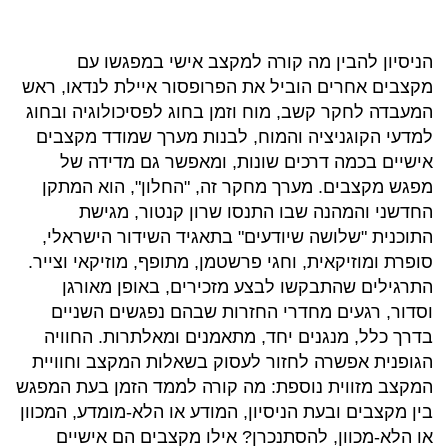
הניסיון להבין מה קורה למקצב אישי במפגשו עם
מקצבים אחרים הוביל את הפרופסור איילת לנדאו, ראש
המעבדה לחקר קשב, מוח וזמן בחוג לפסיכולוגיה ובחוג
למדעי הקוגניציה והמוח, לבנות מערך שמודד מקצבים
אישיים בכמה דרכים שונות, ומאפשר גם מדידה של
מפגש מקצבים. מערך מחקר זה, "החלון", הוא המתקן
החדשני והמהנה שבו התנסו שרון קנטור, מגישת
התוכנית "שלושה שיודעים" בתאגיד השידור הישראלי,
סופרת ומוזיקאית, וחגי פרשטמן, מתופף, מוזיקאי וצייר.
התרגילים שהתבקשו לבצע מזכירים, באופן מאורגן
וסדור, רגעים מחדרי החזרות שבהם נפגשים השניים
בדרך כלל, מנגנים יחד, מתאמנים ומאלתרות. החוויה
הגופנית אפשרה לחזור לעסוק בשאלות המקצב וחוויית
המקצב מזווית נוספת: מה קורה לממד הזמן בעת המפגש
בין מקצבים ובעת הניסיון, המודע או הלא-מומדע, המכוון
או הלא-מכוון, להסתנכרן? אילו מקצבים הם אישיים