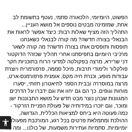
הפשוט, היומיומי, הלכאורה סתמי, נעטף בתשומת לב
אחת, שמזמינה מבטים נוספים אל מושא העניין...
התהליך הזה מציף שאלות רבות: כיצד אפשר לראות את
הבנאלי בצורה חדשה? מה קורה לבנאלי כשאנחנו
תופסות ותופסים אותו בצורה חדשה? מה קורה לשאר
מרכיבי היומיום בתפיסתנו אחרי תהליך שכזה? הדוקטור
דני שרירא, מרצה בפקולטה למדעי הרוח בתוכניות חקר
פולקלור ולימודי תרבות, מיכל סממה, פרפורמרית ויוצרת
עבודות מופע, וכנרת חיה מקס, אומנית פרפורמנס-ארט,
מרצה במוסררה ובבית הספר לתיאטרון חזותי, יסערו
מוחות וגופים. כך הם גם יחוו את וגם ידברו על הדרכים
המגוונות שבהן נוצר מבט חדש על מושא התבוננות ישן
ומוכר, וגם יזכרו במידותיה של פעולת הפניית הזרקור -
כמה פעוטה היא ביחס למציאות הכללית, הגדושה,
ההולכת ומתמלאת פרטים בכל רגע, המורכבת מפעולות
accessibility
יומיומיות, סתמיות ועתירות משמעות, של כולנו... ומה כל